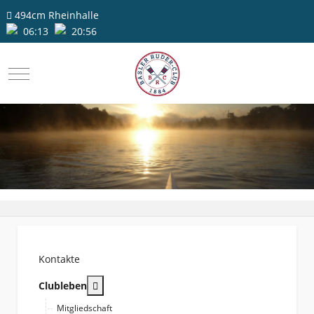
494cm
Rheinhalle
06:13
20:56
Mobile Menu Toggle
Kontakte
More about: Clubleben
Clubleben
Mitgliedschaft