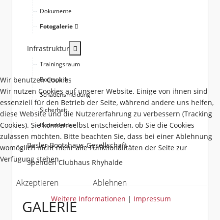
Dokumente
Fotogalerie
More about: Infrastruktur
Infrastruktur
Trainingsraum
Wir benutzen Cookies
Bootspark
Wir nutzen Cookies auf unserer Website. Einige von ihnen sind
Schadensmeldung
essenziell für den Betrieb der Seite, während andere uns helfen,
Sicherheit
diese Website und die Nutzererfahrung zu verbessern (Tracking
Cookies). Sie können selbst entscheiden, ob Sie die Cookies
Ruderkleider
zulassen möchten. Bitte beachten Sie, dass bei einer Ablehnung
Basler Bootshaus-Gesellschaft
womöglich nicht mehr alle Funktionalitäten der Seite zur
Verfügung stehen.
Spenden Clubhaus Rhyhalde
Akzeptieren
Ablehnen
Weitere Informationen
|
Impressum
GALERIE