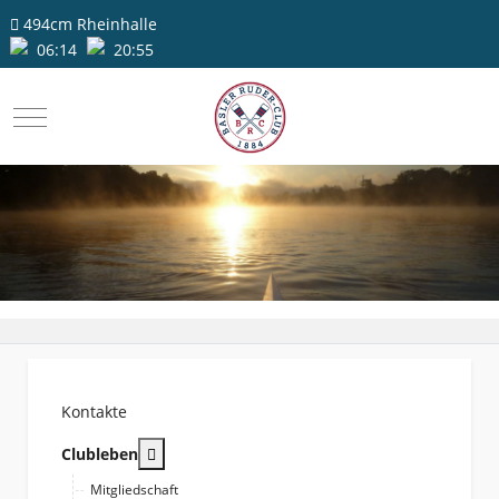
494cm
Rheinhalle
06:14
20:55
Mobile Menu Toggle
Kontakte
More about: Clubleben
Clubleben
Mitgliedschaft