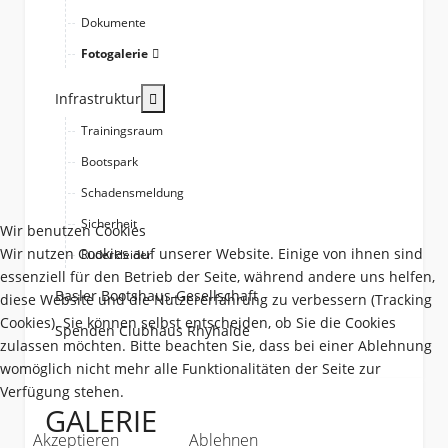
Dokumente
Fotogalerie
More about: Infrastruktur
Infrastruktur
Trainingsraum
Bootspark
Schadensmeldung
Sicherheit
Wir benutzen Cookies
Wir nutzen Cookies auf unserer Website. Einige von ihnen sind
Ruderkleider
essenziell für den Betrieb der Seite, während andere uns helfen,
Basler Bootshaus-Gesellschaft
diese Website und die Nutzererfahrung zu verbessern (Tracking
Cookies). Sie können selbst entscheiden, ob Sie die Cookies
Spenden Clubhaus Rhyhalde
zulassen möchten. Bitte beachten Sie, dass bei einer Ablehnung
womöglich nicht mehr alle Funktionalitäten der Seite zur
Verfügung stehen.
GALERIE
Akzeptieren
Ablehnen