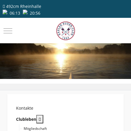
492cm
Rheinhalle
06:13
20:56
Mobile Menu Toggle
Kontakte
More about: Clubleben
Clubleben
Mitgliedschaft