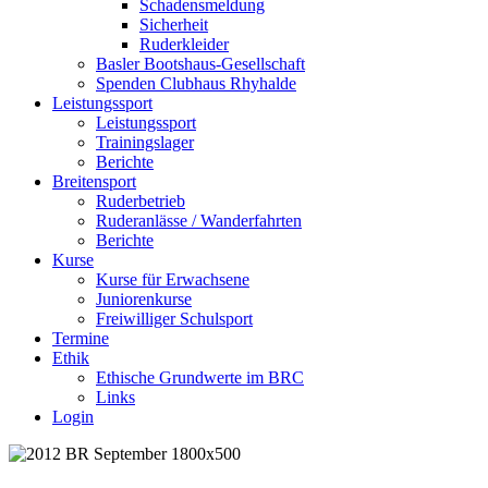
Schadensmeldung
Sicherheit
Ruderkleider
Basler Bootshaus-Gesellschaft
Spenden Clubhaus Rhyhalde
Leistungssport
Leistungssport
Trainingslager
Berichte
Breitensport
Ruderbetrieb
Ruderanlässe / Wanderfahrten
Berichte
Kurse
Kurse für Erwachsene
Juniorenkurse
Freiwilliger Schulsport
Termine
Ethik
Ethische Grundwerte im BRC
Links
Login