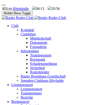
492cm
Rheinhalle
06:13
20:56
Mobile Menu Toggle
Club
Kontakte
Clubleben
Mitgliedschaft
Dokumente
Fotogalerie
Infrastruktur
Trainingsraum
Bootspark
Schadensmeldung
Sicherheit
Ruderkleider
Basler Bootshaus-Gesellschaft
Spenden Clubhaus Rhyhalde
Leistungssport
Leistungssport
Trainingslager
Berichte
Breitensport