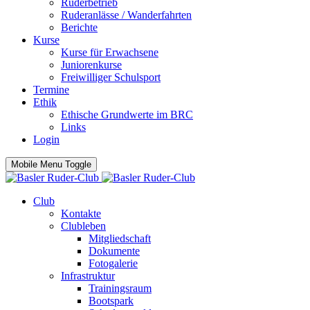
Ruderbetrieb
Ruderanlässe / Wanderfahrten
Berichte
Kurse
Kurse für Erwachsene
Juniorenkurse
Freiwilliger Schulsport
Termine
Ethik
Ethische Grundwerte im BRC
Links
Login
Mobile Menu Toggle
Club
Kontakte
Clubleben
Mitgliedschaft
Dokumente
Fotogalerie
Infrastruktur
Trainingsraum
Bootspark