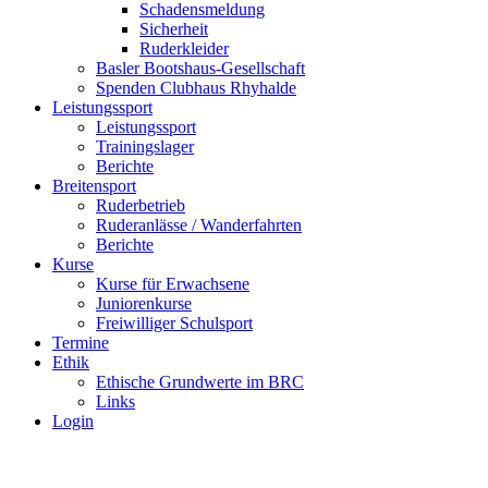
Schadensmeldung
Sicherheit
Ruderkleider
Basler Bootshaus-Gesellschaft
Spenden Clubhaus Rhyhalde
Leistungssport
Leistungssport
Trainingslager
Berichte
Breitensport
Ruderbetrieb
Ruderanlässe / Wanderfahrten
Berichte
Kurse
Kurse für Erwachsene
Juniorenkurse
Freiwilliger Schulsport
Termine
Ethik
Ethische Grundwerte im BRC
Links
Login