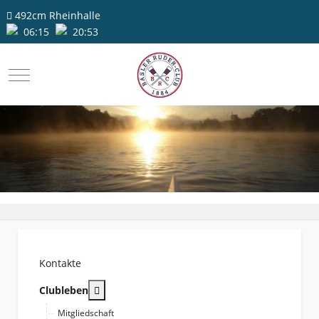
492cm
Rheinhalle
06:15
20:53
Mobile Menu Toggle
Kontakte
More about: Clubleben
Clubleben
Mitgliedschaft