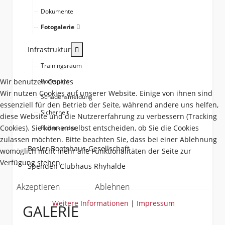
Dokumente
Fotogalerie
More about: Infrastruktur
Infrastruktur
Trainingsraum
Wir benutzen Cookies
Bootspark
Wir nutzen Cookies auf unserer Website. Einige von ihnen sind
Schadensmeldung
essenziell für den Betrieb der Seite, während andere uns helfen,
Sicherheit
diese Website und die Nutzererfahrung zu verbessern (Tracking
Cookies). Sie können selbst entscheiden, ob Sie die Cookies
Ruderkleider
zulassen möchten. Bitte beachten Sie, dass bei einer Ablehnung
Basler Bootshaus-Gesellschaft
womöglich nicht mehr alle Funktionalitäten der Seite zur
Verfügung stehen.
Spenden Clubhaus Rhyhalde
Akzeptieren
Ablehnen
Weitere Informationen
|
Impressum
GALERIE