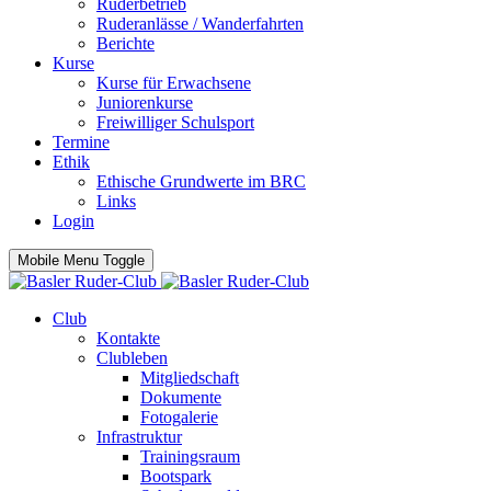
Ruderbetrieb
Ruderanlässe / Wanderfahrten
Berichte
Kurse
Kurse für Erwachsene
Juniorenkurse
Freiwilliger Schulsport
Termine
Ethik
Ethische Grundwerte im BRC
Links
Login
Mobile Menu Toggle
Club
Kontakte
Clubleben
Mitgliedschaft
Dokumente
Fotogalerie
Infrastruktur
Trainingsraum
Bootspark