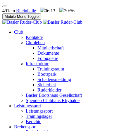
491cm
Rheinhalle
06:13
20:56
Mobile Menu Toggle
Club
Kontakte
Clubleben
Mitgliedschaft
Dokumente
Fotogalerie
Infrastruktur
Trainingsraum
Bootspark
Schadensmeldung
Sicherheit
Ruderkleider
Basler Bootshaus-Gesellschaft
Spenden Clubhaus Rhyhalde
Leistungssport
Leistungssport
Trainingslager
Berichte
Breitensport