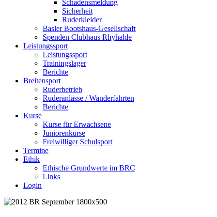
Schadensmeldung
Sicherheit
Ruderkleider
Basler Bootshaus-Gesellschaft
Spenden Clubhaus Rhyhalde
Leistungssport
Leistungssport
Trainingslager
Berichte
Breitensport
Ruderbetrieb
Ruderanlässe / Wanderfahrten
Berichte
Kurse
Kurse für Erwachsene
Juniorenkurse
Freiwilliger Schulsport
Termine
Ethik
Ethische Grundwerte im BRC
Links
Login