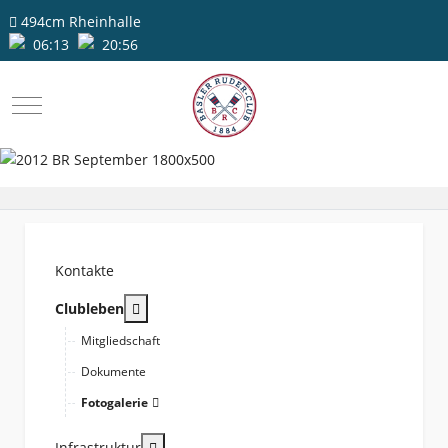
494cm
Rheinhalle
06:13
20:56
Mobile Menu Toggle
Kontakte
More about: Clubleben
Clubleben
Mitgliedschaft
Dokumente
Fotogalerie
More about: Infrastruktur
Infrastruktur