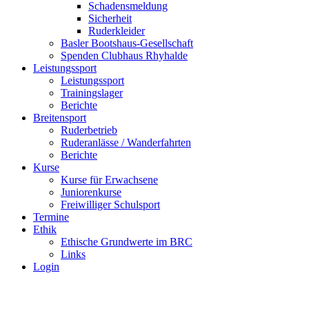
Schadensmeldung
Sicherheit
Ruderkleider
Basler Bootshaus-Gesellschaft
Spenden Clubhaus Rhyhalde
Leistungssport
Leistungssport
Trainingslager
Berichte
Breitensport
Ruderbetrieb
Ruderanlässe / Wanderfahrten
Berichte
Kurse
Kurse für Erwachsene
Juniorenkurse
Freiwilliger Schulsport
Termine
Ethik
Ethische Grundwerte im BRC
Links
Login