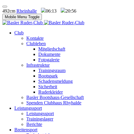
492cm
Rheinhalle
06:13
20:56
Mobile Menu Toggle
Club
Kontakte
Clubleben
Mitgliedschaft
Dokumente
Fotogalerie
Infrastruktur
Trainingsraum
Bootspark
Schadensmeldung
Sicherheit
Ruderkleider
Basler Bootshaus-Gesellschaft
Spenden Clubhaus Rhyhalde
Leistungssport
Leistungssport
Trainingslager
Berichte
Breitensport