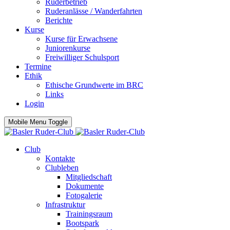
Ruderbetrieb
Ruderanlässe / Wanderfahrten
Berichte
Kurse
Kurse für Erwachsene
Juniorenkurse
Freiwilliger Schulsport
Termine
Ethik
Ethische Grundwerte im BRC
Links
Login
Mobile Menu Toggle
Club
Kontakte
Clubleben
Mitgliedschaft
Dokumente
Fotogalerie
Infrastruktur
Trainingsraum
Bootspark