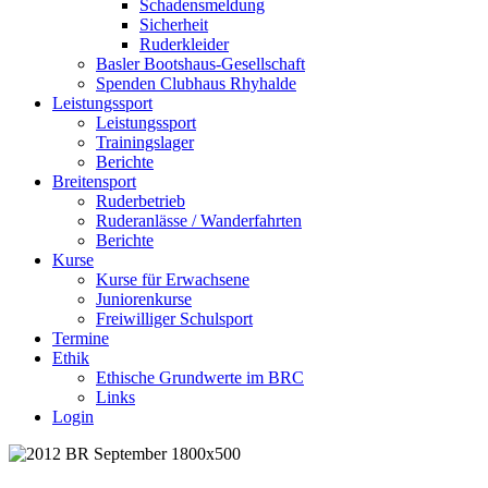
Schadensmeldung
Sicherheit
Ruderkleider
Basler Bootshaus-Gesellschaft
Spenden Clubhaus Rhyhalde
Leistungssport
Leistungssport
Trainingslager
Berichte
Breitensport
Ruderbetrieb
Ruderanlässe / Wanderfahrten
Berichte
Kurse
Kurse für Erwachsene
Juniorenkurse
Freiwilliger Schulsport
Termine
Ethik
Ethische Grundwerte im BRC
Links
Login