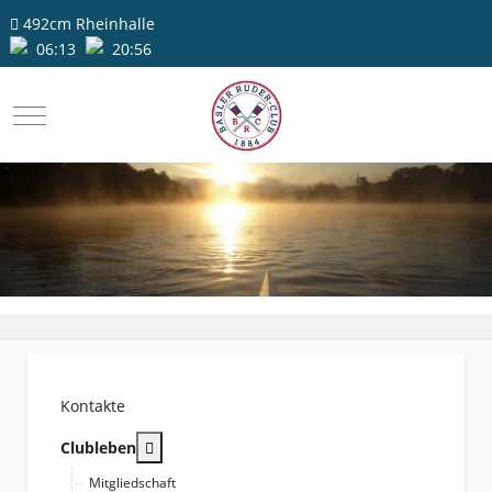
492cm
Rheinhalle
06:13
20:56
Mobile Menu Toggle
Kontakte
More about: Clubleben
Clubleben
Mitgliedschaft