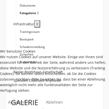
Dokumente
Fotogalerie
More about: Infrastruktur
Infrastruktur
Trainingsraum
Bootspark
Schadensmeldung
Wir benutzen Cookies
Sicherheit
Wir nutzen Cookies auf unserer Website. Einige von ihnen sind
Ruderkleider
essenziell für den Betrieb der Seite, während andere uns helfen,
diese Website und die Nutzererfahrung zu verbessern (Tracking
Basler Bootshaus-Gesellschaft
Cookies). Sie können selbst entscheiden, ob Sie die Cookies
zulassen möchten. Bitte beachten Sie, dass bei einer Ablehnung
Spenden Clubhaus Rhyhalde
womöglich nicht mehr alle Funktionalitäten der Seite zur
Verfügung stehen.
GALERIE
Akzeptieren
Ablehnen