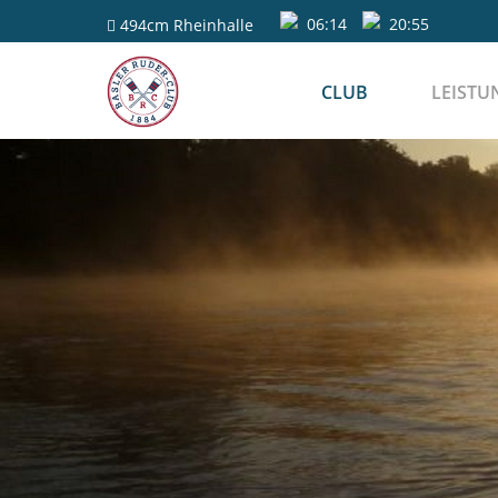
06:14
20:55
494cm
Rheinhalle
CLUB
LEISTU