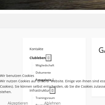
G
Kontakte
More about: Clubleben
Clubleben
Mitgliedschaft
Dokumente
Wir benutzen Cookies
Fotogalerie
Wir nutzen Cookies auf unserer Website. Einige von ihnen sind es
Cookies). Sie können selbst entscheiden, ob Sie die Cookies zulas
More about: Infrastruktur
Infrastruktur
stehen.
Trainingsraum
Akzeptieren
Ablehnen