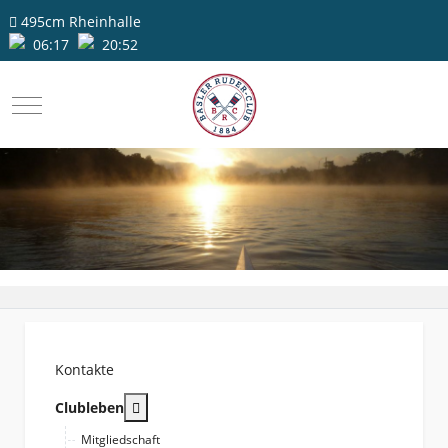
495cm
Rheinhalle
06:17
20:52
Mobile Menu Toggle
Kontakte
More about: Clubleben
Clubleben
Mitgliedschaft