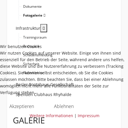
Dokumente
Fotogalerie
More about: Infrastruktur
Infrastruktur
Trainingsraum
Wir benutzen Cookies
Bootspark
Wir nutzen Cookies auf unserer Website. Einige von ihnen sind
Schadensmeldung
essenziell für den Betrieb der Seite, während andere uns helfen,
Sicherheit
diese Website und die Nutzererfahrung zu verbessern (Tracking
Cookies). Sie können selbst entscheiden, ob Sie die Cookies
Ruderkleider
zulassen möchten. Bitte beachten Sie, dass bei einer Ablehnung
Basler Bootshaus-Gesellschaft
womöglich nicht mehr alle Funktionalitäten der Seite zur
Verfügung stehen.
Spenden Clubhaus Rhyhalde
Akzeptieren
Ablehnen
Weitere Informationen
|
Impressum
GALERIE