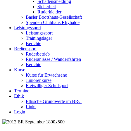
Schadensmeldung
Sicherheit
Ruderkleider
Basler Bootshaus-Gesellschaft
Spenden Clubhaus Rhyhalde
Leistungssport
Leistungssport
Trainingslager
Berichte
Breitensport
Ruderbetrieb
Ruderanlässe / Wanderfahrten
Berichte
Kurse
Kurse für Erwachsene
Juniorenkurse
Freiwilliger Schulsport
Termine
Ethik
Ethische Grundwerte im BRC
Links
Login