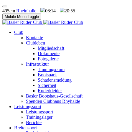
495cm
Rheinhalle
06:14
20:55
Mobile Menu Toggle
Club
Kontakte
Clubleben
Mitgliedschaft
Dokumente
Fotogalerie
Infrastruktur
Trainingsraum
Bootspark
Schadensmeldung
Sicherheit
Ruderkleider
Basler Bootshaus-Gesellschaft
Spenden Clubhaus Rhyhalde
Leistungssport
Leistungssport
Trainingslager
Berichte
Breitensport