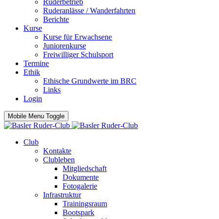
Ruderbetrieb
Ruderanlässe / Wanderfahrten
Berichte
Kurse
Kurse für Erwachsene
Juniorenkurse
Freiwilliger Schulsport
Termine
Ethik
Ethische Grundwerte im BRC
Links
Login
Mobile Menu Toggle
Club
Kontakte
Clubleben
Mitgliedschaft
Dokumente
Fotogalerie
Infrastruktur
Trainingsraum
Bootspark