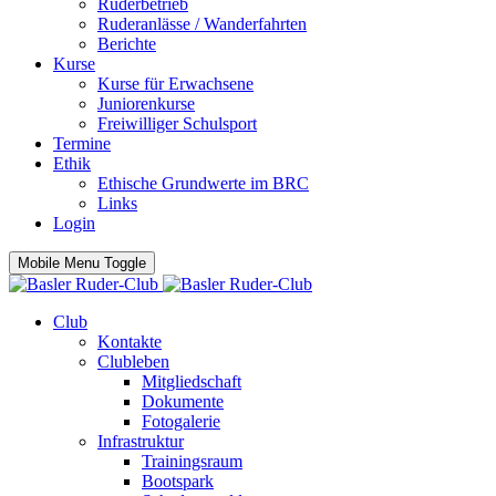
Ruderbetrieb
Ruderanlässe / Wanderfahrten
Berichte
Kurse
Kurse für Erwachsene
Juniorenkurse
Freiwilliger Schulsport
Termine
Ethik
Ethische Grundwerte im BRC
Links
Login
Mobile Menu Toggle
Club
Kontakte
Clubleben
Mitgliedschaft
Dokumente
Fotogalerie
Infrastruktur
Trainingsraum
Bootspark