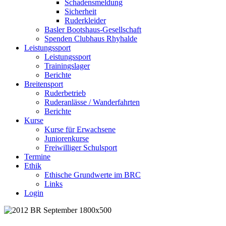
Schadensmeldung
Sicherheit
Ruderkleider
Basler Bootshaus-Gesellschaft
Spenden Clubhaus Rhyhalde
Leistungssport
Leistungssport
Trainingslager
Berichte
Breitensport
Ruderbetrieb
Ruderanlässe / Wanderfahrten
Berichte
Kurse
Kurse für Erwachsene
Juniorenkurse
Freiwilliger Schulsport
Termine
Ethik
Ethische Grundwerte im BRC
Links
Login