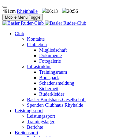
491cm
Rheinhalle
06:13
20:56
Mobile Menu Toggle
Club
Kontakte
Clubleben
Mitgliedschaft
Dokumente
Fotogalerie
Infrastruktur
Trainingsraum
Bootspark
Schadensmeldung
Sicherheit
Ruderkleider
Basler Bootshaus-Gesellschaft
Spenden Clubhaus Rhyhalde
Leistungssport
Leistungssport
Trainingslager
Berichte
Breitensport