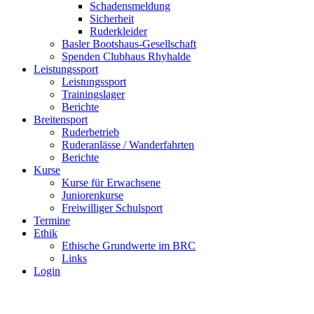
Schadensmeldung
Sicherheit
Ruderkleider
Basler Bootshaus-Gesellschaft
Spenden Clubhaus Rhyhalde
Leistungssport
Leistungssport
Trainingslager
Berichte
Breitensport
Ruderbetrieb
Ruderanlässe / Wanderfahrten
Berichte
Kurse
Kurse für Erwachsene
Juniorenkurse
Freiwilliger Schulsport
Termine
Ethik
Ethische Grundwerte im BRC
Links
Login