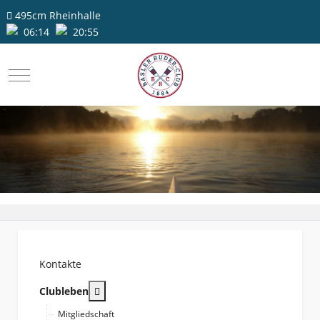
495cm
Rheinhalle
06:14
20:55
Mobile Menu Toggle
Kontakte
More about: Clubleben
Clubleben
Mitgliedschaft