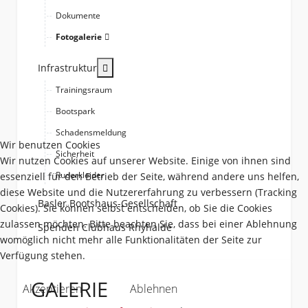
Dokumente
Fotogalerie
More about: Infrastruktur
Infrastruktur
Trainingsraum
Bootspark
Schadensmeldung
Wir benutzen Cookies
Sicherheit
Wir nutzen Cookies auf unserer Website. Einige von ihnen sind
Ruderkleider
essenziell für den Betrieb der Seite, während andere uns helfen,
diese Website und die Nutzererfahrung zu verbessern (Tracking
Basler Bootshaus-Gesellschaft
Cookies). Sie können selbst entscheiden, ob Sie die Cookies
zulassen möchten. Bitte beachten Sie, dass bei einer Ablehnung
Spenden Clubhaus Rhyhalde
womöglich nicht mehr alle Funktionalitäten der Seite zur
Verfügung stehen.
GALERIE
Akzeptieren
Ablehnen