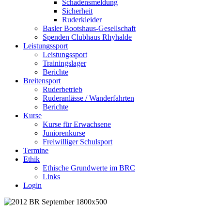
Schadensmeldung
Sicherheit
Ruderkleider
Basler Bootshaus-Gesellschaft
Spenden Clubhaus Rhyhalde
Leistungssport
Leistungssport
Trainingslager
Berichte
Breitensport
Ruderbetrieb
Ruderanlässe / Wanderfahrten
Berichte
Kurse
Kurse für Erwachsene
Juniorenkurse
Freiwilliger Schulsport
Termine
Ethik
Ethische Grundwerte im BRC
Links
Login