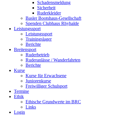
Schadensmeldung
Sicherheit
Ruderkleider
Basler Bootshaus-Gesellschaft
Spenden Clubhaus Rhyhalde
Leistungssport
Leistungssport
Trainingslager
Berichte
Breitensport
Ruderbetrieb
Ruderanlässe / Wanderfahrten
Berichte
Kurse
Kurse für Erwachsene
Juniorenkurse
Freiwilliger Schulsport
Termine
Ethik
Ethische Grundwerte im BRC
Links
Login