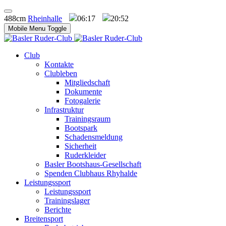
488cm
Rheinhalle
06:17
20:52
Mobile Menu Toggle
Club
Kontakte
Clubleben
Mitgliedschaft
Dokumente
Fotogalerie
Infrastruktur
Trainingsraum
Bootspark
Schadensmeldung
Sicherheit
Ruderkleider
Basler Bootshaus-Gesellschaft
Spenden Clubhaus Rhyhalde
Leistungssport
Leistungssport
Trainingslager
Berichte
Breitensport