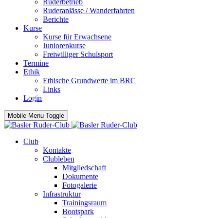
Ruderbetrieb
Ruderanlässe / Wanderfahrten
Berichte
Kurse
Kurse für Erwachsene
Juniorenkurse
Freiwilliger Schulsport
Termine
Ethik
Ethische Grundwerte im BRC
Links
Login
Mobile Menu Toggle
Club
Kontakte
Clubleben
Mitgliedschaft
Dokumente
Fotogalerie
Infrastruktur
Trainingsraum
Bootspark