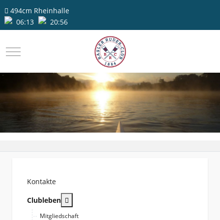
494cm
Rheinhalle
06:13
20:56
Mobile Menu Toggle
Kontakte
More about: Clubleben
Clubleben
Mitgliedschaft