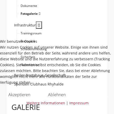
Dokumente
Fotogalerie
More about: Infrastruktur
Infrastruktur
Trainingsraum
Wir benutzen Cookies
Bootspark
Wir nutzen Cookies auf unserer Website. Einige von ihnen sind
Schadensmeldung
essenziell für den Betrieb der Seite, während andere uns helfen,
Sicherheit
diese Website und die Nutzererfahrung zu verbessern (Tracking
Cookies). Sie können selbst entscheiden, ob Sie die Cookies
Ruderkleider
zulassen möchten. Bitte beachten Sie, dass bei einer Ablehnung
Basler Bootshaus-Gesellschaft
womöglich nicht mehr alle Funktionalitäten der Seite zur
Verfügung stehen.
Spenden Clubhaus Rhyhalde
Akzeptieren
Ablehnen
Weitere Informationen
|
Impressum
GALERIE