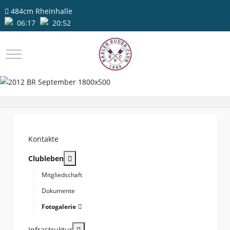
484cm
Rheinhalle
06:17
20:52
Mobile Menu Toggle
Kontakte
More about: Clubleben
Clubleben
Mitgliedschaft
Dokumente
Fotogalerie
More about: Infrastruktur
Infrastruktur