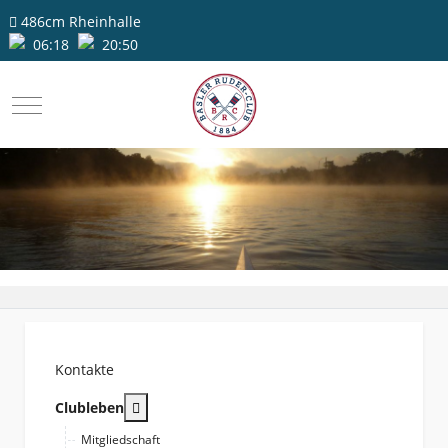
486cm
Rheinhalle
06:18
20:50
Mobile Menu Toggle
Kontakte
More about: Clubleben
Clubleben
Mitgliedschaft