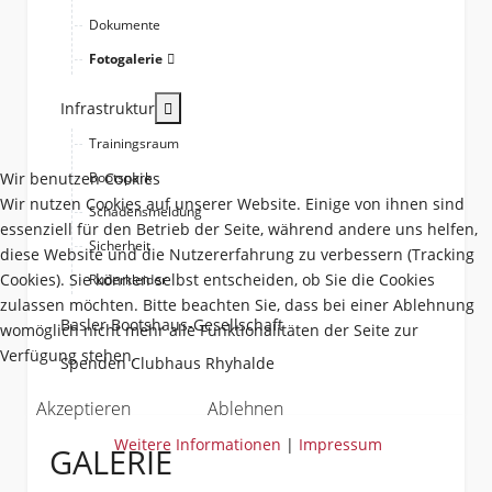
Dokumente
Fotogalerie
More about: Infrastruktur
Infrastruktur
Trainingsraum
Wir benutzen Cookies
Bootspark
Wir nutzen Cookies auf unserer Website. Einige von ihnen sind
Schadensmeldung
essenziell für den Betrieb der Seite, während andere uns helfen,
Sicherheit
diese Website und die Nutzererfahrung zu verbessern (Tracking
Cookies). Sie können selbst entscheiden, ob Sie die Cookies
Ruderkleider
zulassen möchten. Bitte beachten Sie, dass bei einer Ablehnung
Basler Bootshaus-Gesellschaft
womöglich nicht mehr alle Funktionalitäten der Seite zur
Verfügung stehen.
Spenden Clubhaus Rhyhalde
Akzeptieren
Ablehnen
Weitere Informationen
|
Impressum
GALERIE