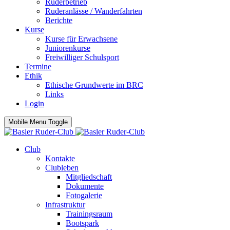
Ruderbetrieb
Ruderanlässe / Wanderfahrten
Berichte
Kurse
Kurse für Erwachsene
Juniorenkurse
Freiwilliger Schulsport
Termine
Ethik
Ethische Grundwerte im BRC
Links
Login
Mobile Menu Toggle
Club
Kontakte
Clubleben
Mitgliedschaft
Dokumente
Fotogalerie
Infrastruktur
Trainingsraum
Bootspark