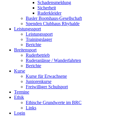
Schadensmeldung
Sicherheit
Ruderkleider
Basler Bootshaus-Gesellschaft
Spenden Clubhaus Rhyhalde
Leistungssport
Leistungssport
Trainingslager
Berichte
Breitensport
Ruderbetrieb
Ruderanlässe / Wanderfahrten
Berichte
Kurse
Kurse für Erwachsene
Juniorenkurse
Freiwilliger Schulsport
Termine
Ethik
Ethische Grundwerte im BRC
Links
Login