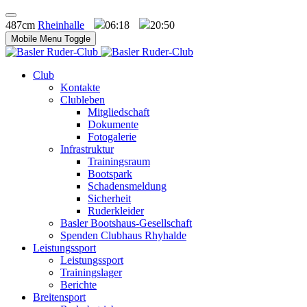
487cm
Rheinhalle
06:18
20:50
Mobile Menu Toggle
Club
Kontakte
Clubleben
Mitgliedschaft
Dokumente
Fotogalerie
Infrastruktur
Trainingsraum
Bootspark
Schadensmeldung
Sicherheit
Ruderkleider
Basler Bootshaus-Gesellschaft
Spenden Clubhaus Rhyhalde
Leistungssport
Leistungssport
Trainingslager
Berichte
Breitensport