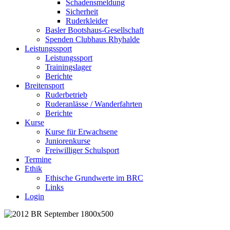
Schadensmeldung
Sicherheit
Ruderkleider
Basler Bootshaus-Gesellschaft
Spenden Clubhaus Rhyhalde
Leistungssport
Leistungssport
Trainingslager
Berichte
Breitensport
Ruderbetrieb
Ruderanlässe / Wanderfahrten
Berichte
Kurse
Kurse für Erwachsene
Juniorenkurse
Freiwilliger Schulsport
Termine
Ethik
Ethische Grundwerte im BRC
Links
Login