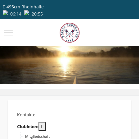
495cm
Rheinhalle
06:14
20:55
Mobile Menu Toggle
Kontakte
More about: Clubleben
Clubleben
Mitgliedschaft