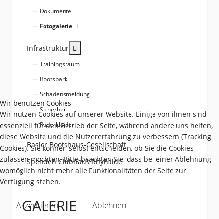
Dokumente
Fotogalerie
More about: Infrastruktur
Infrastruktur
Trainingsraum
Bootspark
Schadensmeldung
Wir benutzen Cookies
Sicherheit
Wir nutzen Cookies auf unserer Website. Einige von ihnen sind
Ruderkleider
essenziell für den Betrieb der Seite, während andere uns helfen,
diese Website und die Nutzererfahrung zu verbessern (Tracking
Basler Bootshaus-Gesellschaft
Cookies). Sie können selbst entscheiden, ob Sie die Cookies
zulassen möchten. Bitte beachten Sie, dass bei einer Ablehnung
Spenden Clubhaus Rhyhalde
womöglich nicht mehr alle Funktionalitäten der Seite zur
Verfügung stehen.
GALERIE
Akzeptieren
Ablehnen