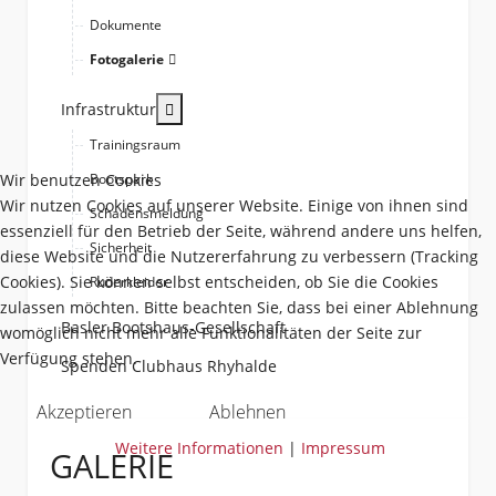
Dokumente
Fotogalerie
More about: Infrastruktur
Infrastruktur
Trainingsraum
Wir benutzen Cookies
Bootspark
Wir nutzen Cookies auf unserer Website. Einige von ihnen sind
Schadensmeldung
essenziell für den Betrieb der Seite, während andere uns helfen,
Sicherheit
diese Website und die Nutzererfahrung zu verbessern (Tracking
Cookies). Sie können selbst entscheiden, ob Sie die Cookies
Ruderkleider
zulassen möchten. Bitte beachten Sie, dass bei einer Ablehnung
Basler Bootshaus-Gesellschaft
womöglich nicht mehr alle Funktionalitäten der Seite zur
Verfügung stehen.
Spenden Clubhaus Rhyhalde
Akzeptieren
Ablehnen
Weitere Informationen
|
Impressum
GALERIE