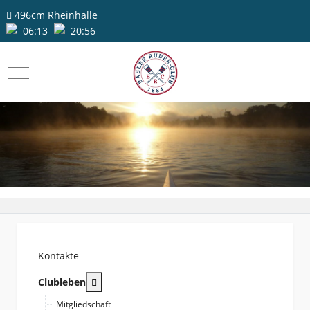
496cm
Rheinhalle
06:13
20:56
Mobile Menu Toggle
Kontakte
More about: Clubleben
Clubleben
Mitgliedschaft