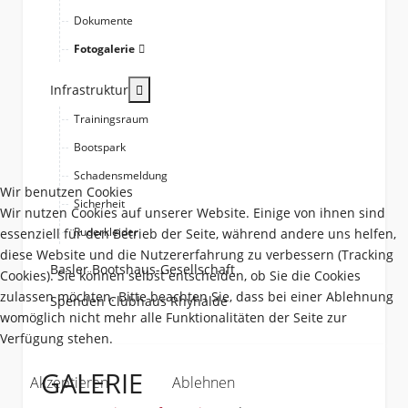
Dokumente
Fotogalerie
More about: Infrastruktur
Infrastruktur
Trainingsraum
Bootspark
Schadensmeldung
Wir benutzen Cookies
Sicherheit
Wir nutzen Cookies auf unserer Website. Einige von ihnen sind
Ruderkleider
essenziell für den Betrieb der Seite, während andere uns helfen,
diese Website und die Nutzererfahrung zu verbessern (Tracking
Basler Bootshaus-Gesellschaft
Cookies). Sie können selbst entscheiden, ob Sie die Cookies
zulassen möchten. Bitte beachten Sie, dass bei einer Ablehnung
Spenden Clubhaus Rhyhalde
womöglich nicht mehr alle Funktionalitäten der Seite zur
Verfügung stehen.
GALERIE
Akzeptieren
Ablehnen