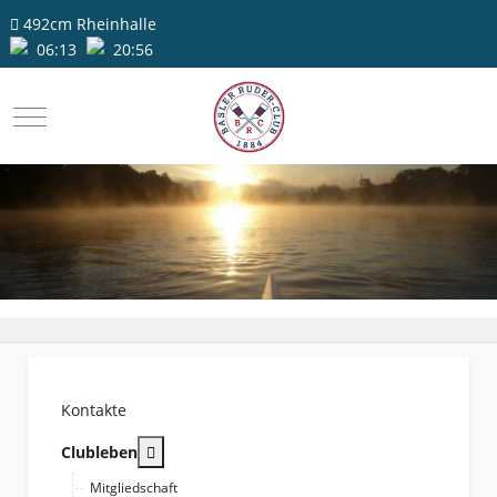
492cm
Rheinhalle
06:13
20:56
Mobile Menu Toggle
Kontakte
More about: Clubleben
Clubleben
Mitgliedschaft