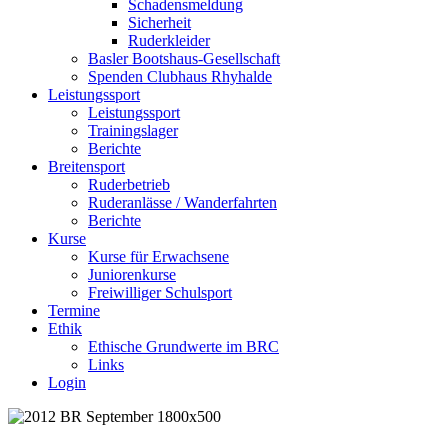
Schadensmeldung
Sicherheit
Ruderkleider
Basler Bootshaus-Gesellschaft
Spenden Clubhaus Rhyhalde
Leistungssport
Leistungssport
Trainingslager
Berichte
Breitensport
Ruderbetrieb
Ruderanlässe / Wanderfahrten
Berichte
Kurse
Kurse für Erwachsene
Juniorenkurse
Freiwilliger Schulsport
Termine
Ethik
Ethische Grundwerte im BRC
Links
Login