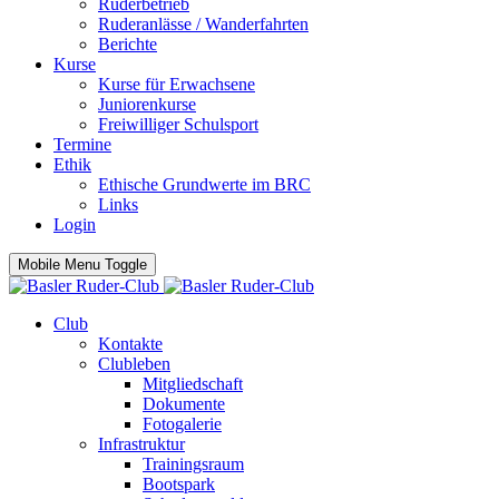
Ruderbetrieb
Ruderanlässe / Wanderfahrten
Berichte
Kurse
Kurse für Erwachsene
Juniorenkurse
Freiwilliger Schulsport
Termine
Ethik
Ethische Grundwerte im BRC
Links
Login
Mobile Menu Toggle
Club
Kontakte
Clubleben
Mitgliedschaft
Dokumente
Fotogalerie
Infrastruktur
Trainingsraum
Bootspark