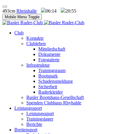
493cm
Rheinhalle
06:14
20:55
Mobile Menu Toggle
Club
Kontakte
Clubleben
Mitgliedschaft
Dokumente
Fotogalerie
Infrastruktur
Trainingsraum
Bootspark
Schadensmeldung
Sicherheit
Ruderkleider
Basler Bootshaus-Gesellschaft
Spenden Clubhaus Rhyhalde
Leistungssport
Leistungssport
Trainingslager
Berichte
Breitensport