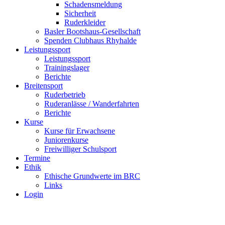
Schadensmeldung
Sicherheit
Ruderkleider
Basler Bootshaus-Gesellschaft
Spenden Clubhaus Rhyhalde
Leistungssport
Leistungssport
Trainingslager
Berichte
Breitensport
Ruderbetrieb
Ruderanlässe / Wanderfahrten
Berichte
Kurse
Kurse für Erwachsene
Juniorenkurse
Freiwilliger Schulsport
Termine
Ethik
Ethische Grundwerte im BRC
Links
Login