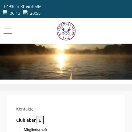
493cm
Rheinhalle
06:13
20:56
Mobile Menu Toggle
Kontakte
More about: Clubleben
Clubleben
Mitgliedschaft