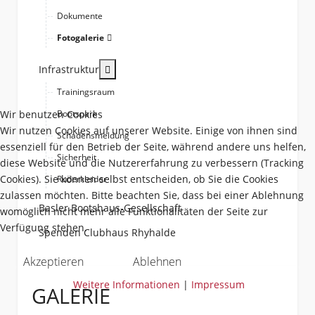
Dokumente
Fotogalerie
More about: Infrastruktur
Infrastruktur
Trainingsraum
Wir benutzen Cookies
Bootspark
Wir nutzen Cookies auf unserer Website. Einige von ihnen sind
Schadensmeldung
essenziell für den Betrieb der Seite, während andere uns helfen,
Sicherheit
diese Website und die Nutzererfahrung zu verbessern (Tracking
Cookies). Sie können selbst entscheiden, ob Sie die Cookies
Ruderkleider
zulassen möchten. Bitte beachten Sie, dass bei einer Ablehnung
Basler Bootshaus-Gesellschaft
womöglich nicht mehr alle Funktionalitäten der Seite zur
Verfügung stehen.
Spenden Clubhaus Rhyhalde
Akzeptieren
Ablehnen
Weitere Informationen
|
Impressum
GALERIE