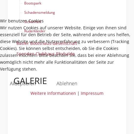
Bootspark
Schadensmeldung
Wir benutzen Cookies
Sicherheit
Wir nutzen Cookies auf unserer Website. Einige von ihnen sind
Ruderkleider
essenziell für den Betrieb der Seite, während andere uns helfen,
diese Website und die Nutzererfahrung zu verbessern (Tracking
Basler Bootshaus-Gesellschaft
Cookies). Sie können selbst entscheiden, ob Sie die Cookies
Spenden Clubhaus Rhyhalde
zulassen möchten. Bitte beachten Sie, dass bei einer Ablehnung
womöglich nicht mehr alle Funktionalitäten der Seite zur
Verfügung stehen.
GALERIE
Akzeptieren
Ablehnen
Weitere Informationen
|
Impressum