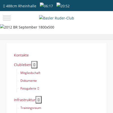
488cm
Rheinhalle
06:17
20:52
Mobile Menu Toggle
Kontakte
More about: Clubleben
Clubleben
Mitgliedschaft
Dokumente
Fotogalerie
More about: Infrastruktur
Infrastruktur
Trainingsraum