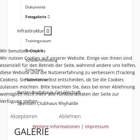
Dokumente
Fotogalerie
More about: Infrastruktur
Infrastruktur
Trainingsraum
Wir benutzen Cookies
Bootspark
Wir nutzen Cookies auf unserer Website. Einige von ihnen sind
Schadensmeldung
essenziell für den Betrieb der Seite, während andere uns helfen,
Sicherheit
diese Website und die Nutzererfahrung zu verbessern (Tracking
Cookies). Sie können selbst entscheiden, ob Sie die Cookies
Ruderkleider
zulassen möchten. Bitte beachten Sie, dass bei einer Ablehnung
Basler Bootshaus-Gesellschaft
womöglich nicht mehr alle Funktionalitäten der Seite zur
Verfügung stehen.
Spenden Clubhaus Rhyhalde
Akzeptieren
Ablehnen
Weitere Informationen
|
Impressum
GALERIE