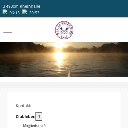
493cm
Rheinhalle
06:15
20:53
Mobile Menu Toggle
Kontakte
More about: Clubleben
Clubleben
Mitgliedschaft