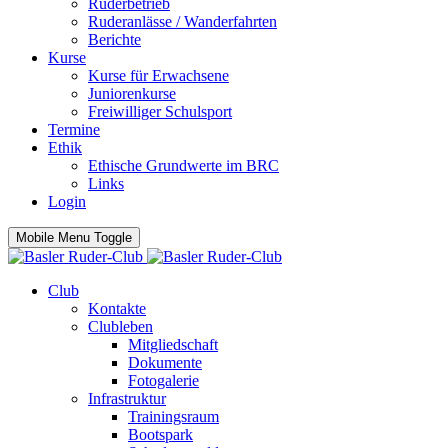
Ruderbetrieb
Ruderanlässe / Wanderfahrten
Berichte
Kurse
Kurse für Erwachsene
Juniorenkurse
Freiwilliger Schulsport
Termine
Ethik
Ethische Grundwerte im BRC
Links
Login
Mobile Menu Toggle
Club
Kontakte
Clubleben
Mitgliedschaft
Dokumente
Fotogalerie
Infrastruktur
Trainingsraum
Bootspark