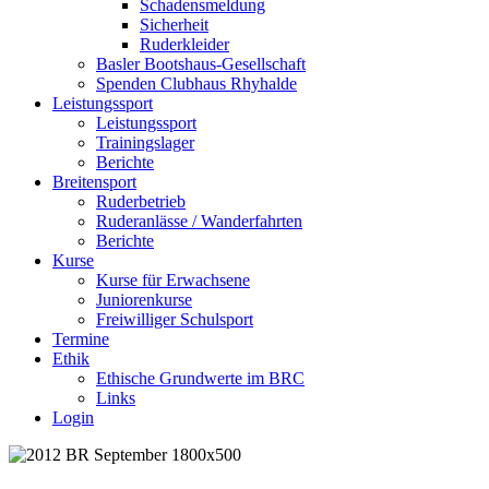
Schadensmeldung
Sicherheit
Ruderkleider
Basler Bootshaus-Gesellschaft
Spenden Clubhaus Rhyhalde
Leistungssport
Leistungssport
Trainingslager
Berichte
Breitensport
Ruderbetrieb
Ruderanlässe / Wanderfahrten
Berichte
Kurse
Kurse für Erwachsene
Juniorenkurse
Freiwilliger Schulsport
Termine
Ethik
Ethische Grundwerte im BRC
Links
Login