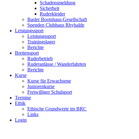
Schadensmeldung
Sicherheit
Ruderkleider
Basler Bootshaus-Gesellschaft
Spenden Clubhaus Rhyhalde
Leistungssport
Leistungssport
Trainingslager
Berichte
Breitensport
Ruderbetrieb
Ruderanlässe / Wanderfahrten
Berichte
Kurse
Kurse für Erwachsene
Juniorenkurse
Freiwilliger Schulsport
Termine
Ethik
Ethische Grundwerte im BRC
Links
Login