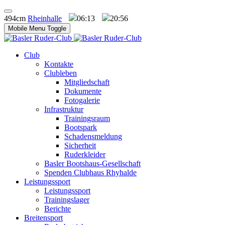
494cm
Rheinhalle
06:13
20:56
Mobile Menu Toggle
Club
Kontakte
Clubleben
Mitgliedschaft
Dokumente
Fotogalerie
Infrastruktur
Trainingsraum
Bootspark
Schadensmeldung
Sicherheit
Ruderkleider
Basler Bootshaus-Gesellschaft
Spenden Clubhaus Rhyhalde
Leistungssport
Leistungssport
Trainingslager
Berichte
Breitensport