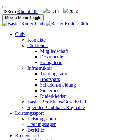
488cm
Rheinhalle
06:14
20:55
Mobile Menu Toggle
Club
Kontakte
Clubleben
Mitgliedschaft
Dokumente
Fotogalerie
Infrastruktur
Trainingsraum
Bootspark
Schadensmeldung
Sicherheit
Ruderkleider
Basler Bootshaus-Gesellschaft
Spenden Clubhaus Rhyhalde
Leistungssport
Leistungssport
Trainingslager
Berichte
Breitensport