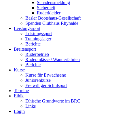
Schadensmeldung
Sicherheit
Ruderkleider
Basler Bootshaus-Gesellschaft
Spenden Clubhaus Rhyhalde
Leistungssport
Leistungssport
Trainingslager
Berichte
Breitensport
Ruderbetrieb
Ruderanlässe / Wanderfahrten
Berichte
Kurse
Kurse für Erwachsene
Juniorenkurse
Freiwilliger Schulsport
Termine
Ethik
Ethische Grundwerte im BRC
Links
Login