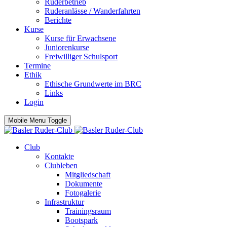
Ruderbetrieb
Ruderanlässe / Wanderfahrten
Berichte
Kurse
Kurse für Erwachsene
Juniorenkurse
Freiwilliger Schulsport
Termine
Ethik
Ethische Grundwerte im BRC
Links
Login
Mobile Menu Toggle
Club
Kontakte
Clubleben
Mitgliedschaft
Dokumente
Fotogalerie
Infrastruktur
Trainingsraum
Bootspark