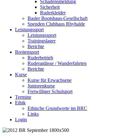
Schadensmeldung
Sicherheit
Ruderkleider
Basler Bootshaus-Gesellschaft
Spenden Clubhaus Rhyhalde
Leistungssport
Leistungssport
Trainingslager
Berichte
Breitensport
Ruderbetrieb
Ruderanlässe / Wanderfahrten
Berichte
Kurse
Kurse für Erwachsene
Juniorenkurse
Freiwilliger Schulsport
Termine
Ethik
Ethische Grundwerte im BRC
Links
Login