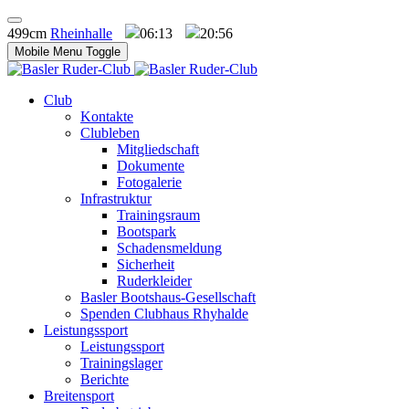
499cm
Rheinhalle
06:13
20:56
Mobile Menu Toggle
Club
Kontakte
Clubleben
Mitgliedschaft
Dokumente
Fotogalerie
Infrastruktur
Trainingsraum
Bootspark
Schadensmeldung
Sicherheit
Ruderkleider
Basler Bootshaus-Gesellschaft
Spenden Clubhaus Rhyhalde
Leistungssport
Leistungssport
Trainingslager
Berichte
Breitensport