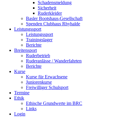
Schadensmeldung
Sicherheit
Ruderkleider
Basler Bootshaus-Gesellschaft
Spenden Clubhaus Rhyhalde
Leistungssport
Leistungssport
Trainingslager
Berichte
Breitensport
Ruderbetrieb
Ruderanlässe / Wanderfahrten
Berichte
Kurse
Kurse für Erwachsene
Juniorenkurse
Freiwilliger Schulsport
Termine
Ethik
Ethische Grundwerte im BRC
Links
Login