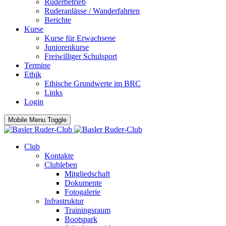
Ruderbetrieb
Ruderanlässe / Wanderfahrten
Berichte
Kurse
Kurse für Erwachsene
Juniorenkurse
Freiwilliger Schulsport
Termine
Ethik
Ethische Grundwerte im BRC
Links
Login
Mobile Menu Toggle
Club
Kontakte
Clubleben
Mitgliedschaft
Dokumente
Fotogalerie
Infrastruktur
Trainingsraum
Bootspark