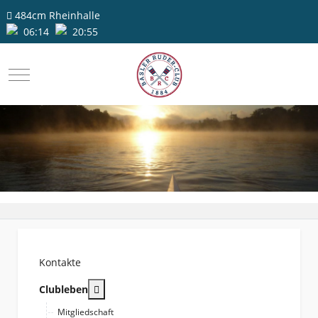
484cm
Rheinhalle
06:14
20:55
Mobile Menu Toggle
Kontakte
More about: Clubleben
Clubleben
Mitgliedschaft