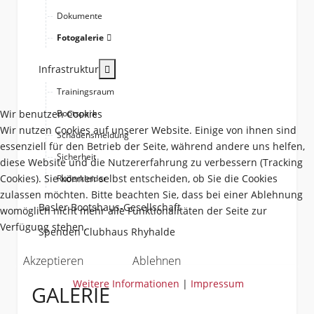
Dokumente
Fotogalerie
More about: Infrastruktur
Infrastruktur
Trainingsraum
Wir benutzen Cookies
Bootspark
Wir nutzen Cookies auf unserer Website. Einige von ihnen sind
Schadensmeldung
essenziell für den Betrieb der Seite, während andere uns helfen,
Sicherheit
diese Website und die Nutzererfahrung zu verbessern (Tracking
Cookies). Sie können selbst entscheiden, ob Sie die Cookies
Ruderkleider
zulassen möchten. Bitte beachten Sie, dass bei einer Ablehnung
Basler Bootshaus-Gesellschaft
womöglich nicht mehr alle Funktionalitäten der Seite zur
Verfügung stehen.
Spenden Clubhaus Rhyhalde
Akzeptieren
Ablehnen
Weitere Informationen
|
Impressum
GALERIE