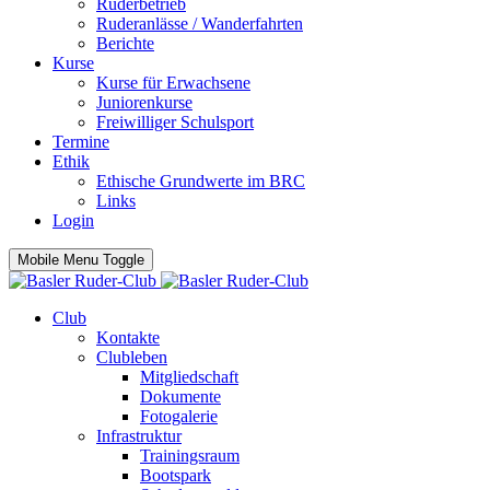
Ruderbetrieb
Ruderanlässe / Wanderfahrten
Berichte
Kurse
Kurse für Erwachsene
Juniorenkurse
Freiwilliger Schulsport
Termine
Ethik
Ethische Grundwerte im BRC
Links
Login
Mobile Menu Toggle
Club
Kontakte
Clubleben
Mitgliedschaft
Dokumente
Fotogalerie
Infrastruktur
Trainingsraum
Bootspark