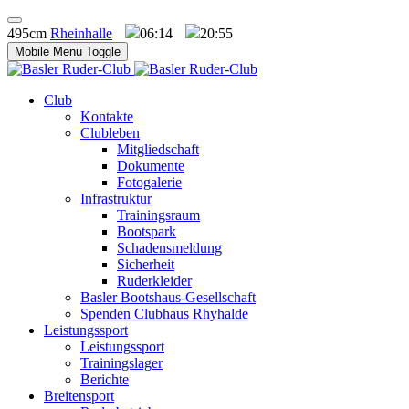
495cm
Rheinhalle
06:14
20:55
Mobile Menu Toggle
Club
Kontakte
Clubleben
Mitgliedschaft
Dokumente
Fotogalerie
Infrastruktur
Trainingsraum
Bootspark
Schadensmeldung
Sicherheit
Ruderkleider
Basler Bootshaus-Gesellschaft
Spenden Clubhaus Rhyhalde
Leistungssport
Leistungssport
Trainingslager
Berichte
Breitensport