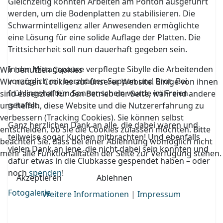
Gleichzeitig konnten Arbeiten am Ponton ausgeführt
werden, um die Bodenplatten zu stabilisieren. Die
Schwarmintelligenz aller Anwesenden ermöglichte
eine Lösung für eine solide Auflage der Platten. Die
Trittsicherheit soll nun dauerhaft gegeben sein.
In der Mittagspause verpflegte Sibylle die Arbeitenden
Wir benutzen Cookies
vorzüglich mit herzhaften Suppen und Brot. Bei
Wir nutzen Cookies auf unserer Website. Einige von ihnen
frühlingshaftem Sonnenschein wurde im Freien
sind essenziell für den Betrieb der Seite, während andere
getafelt.
uns helfen, diese Website und die Nutzererfahrung zu
verbessern (Tracking Cookies). Sie können selbst
Ganz herzlichen Dank an alle, die dabei waren und
entscheiden, ob Sie die Cookies zulassen möchten. Bitte
teilweise sogar Kuchen mitbrachten! Und ebenfalls
beachten Sie, dass bei einer Ablehnung womöglich nicht
vielen Dank an jene, die nicht dabei sein konnten und
mehr alle Funktionalitäten der Seite zur Verfügung stehen.
dafür etwas in die Clubkasse gespendet haben – oder
noch
spenden
!
Akzeptieren
Ablehnen
Fotogalerie
Weitere Informationen
|
Impressum