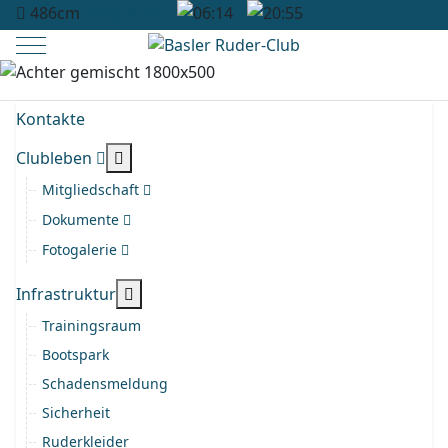
486cm
Rheinhalle
06:14
20:55
Mobile Menu Toggle
Kontakte
More about: Clubleben
Clubleben
Mitgliedschaft
Dokumente
Fotogalerie
More about: Infrastruktur
Infrastruktur
Trainingsraum
Bootspark
Schadensmeldung
Sicherheit
Ruderkleider