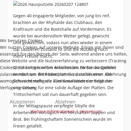
Gegen 40 engagierte Mitglieder, von jung bis reif,
brachten an der Rhyhalde das Clubhaus, den
Kraftraum und die Bootshalle auf Vordermann. Es
wurde bei wundervollem Wetter gefegt, gewischt
Wir benutzen Cookies
und gewaschen, sodass nun alles wieder in einem
Wir nutzen Cookies auf unserer Website. Einige von ihnen sind
top sauberen Zustand ist und die Nutzung noch
essenziell für den Betrieb der Seite, während andere uns helfen,
mehr Freude macht.
diese Website und die Nutzererfahrung zu verbessern (Tracking
Cookies). Sie können selbst entscheiden, ob Sie die Cookies
Gleichzeitig konnten Arbeiten am Ponton ausgeführt
zulassen möchten. Bitte beachten Sie, dass bei einer Ablehnung
werden, um die Bodenplatten zu stabilisieren. Die
womöglich nicht mehr alle Funktionalitäten der Seite zur
Schwarmintelligenz aller Anwesenden ermöglichte
Verfügung stehen.
eine Lösung für eine solide Auflage der Platten. Die
Trittsicherheit soll nun dauerhaft gegeben sein.
Akzeptieren
Ablehnen
In der Mittagspause verpflegte Sibylle die
Weitere Informationen
|
Impressum
Arbeitenden vorzüglich mit herzhaften Suppen und
Brot. Bei frühlingshaftem Sonnenschein wurde im
Freien getafelt.