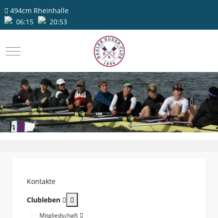
494cm
Rheinhalle
06:15
20:53
Mobile Menu Toggle
Kontakte
More about: Clubleben
Clubleben
Mitgliedschaft