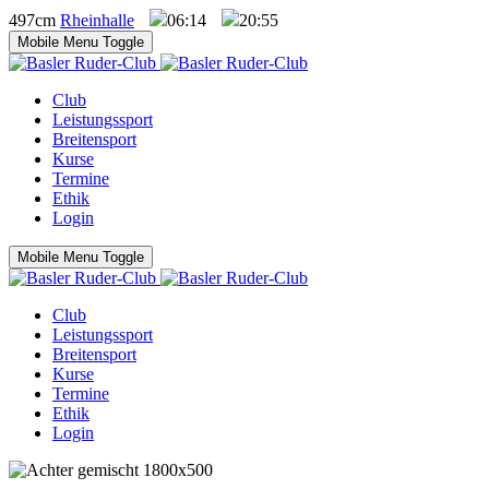
497cm
Rheinhalle
06:14
20:55
Mobile Menu Toggle
Club
Leistungssport
Breitensport
Kurse
Termine
Ethik
Login
Mobile Menu Toggle
Club
Leistungssport
Breitensport
Kurse
Termine
Ethik
Login