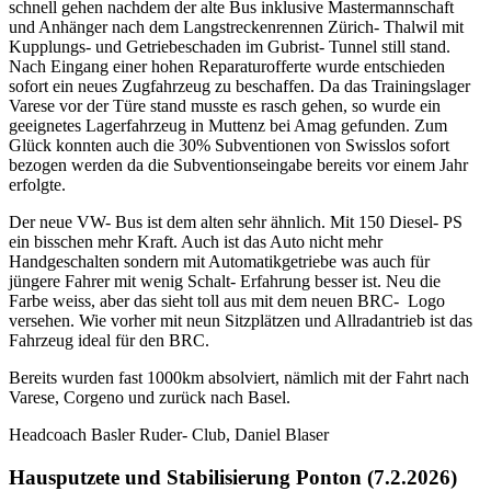
schnell gehen nachdem der alte Bus inklusive Mastermannschaft
und Anhänger nach dem Langstreckenrennen Zürich- Thalwil mit
Kupplungs- und Getriebeschaden im Gubrist- Tunnel still stand.
Nach Eingang einer hohen Reparaturofferte wurde entschieden
sofort ein neues Zugfahrzeug zu beschaffen. Da das Trainingslager
Varese vor der Türe stand musste es rasch gehen, so wurde ein
geeignetes Lagerfahrzeug in Muttenz bei Amag gefunden. Zum
Glück konnten auch die 30% Subventionen von Swisslos sofort
bezogen werden da die Subventionseingabe bereits vor einem Jahr
erfolgte.
Der neue VW- Bus ist dem alten sehr ähnlich. Mit 150 Diesel- PS
ein bisschen mehr Kraft. Auch ist das Auto nicht mehr
Handgeschalten sondern mit Automatikgetriebe was auch für
jüngere Fahrer mit wenig Schalt- Erfahrung besser ist. Neu die
Farbe weiss, aber das sieht toll aus mit dem neuen BRC- Logo
versehen. Wie vorher mit neun Sitzplätzen und Allradantrieb ist das
Fahrzeug ideal für den BRC.
Bereits wurden fast 1000km absolviert, nämlich mit der Fahrt nach
Varese, Corgeno und zurück nach Basel.
Headcoach Basler Ruder- Club, Daniel Blaser
Hausputzete und Stabilisierung Ponton (7.2.2026)