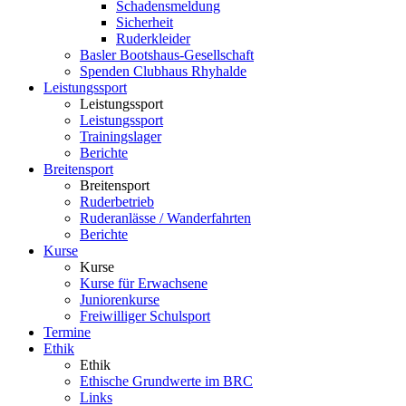
Schadensmeldung
Sicherheit
Ruderkleider
Basler Bootshaus-Gesellschaft
Spenden Clubhaus Rhyhalde
Leistungssport
Leistungssport
Leistungssport
Trainingslager
Berichte
Breitensport
Breitensport
Ruderbetrieb
Ruderanlässe / Wanderfahrten
Berichte
Kurse
Kurse
Kurse für Erwachsene
Juniorenkurse
Freiwilliger Schulsport
Termine
Ethik
Ethik
Ethische Grundwerte im BRC
Links