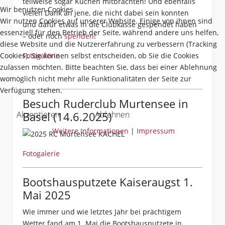
teilweise sogar Kuchen mitbrachten! Und ebenfalls
Wir benutzen Cookies
vielen Dank an jene, die nicht dabei sein konnten
Wir nutzen Cookies auf unserer Website. Einige von ihnen sind
und dafür etwas in die Clubkasse gespendet haben
essenziell für den Betrieb der Seite, während andere uns helfen,
– oder noch
spenden
!
diese Website und die Nutzererfahrung zu verbessern (Tracking
Cookies). Sie können selbst entscheiden, ob Sie die Cookies
Fotogalerie
zulassen möchten. Bitte beachten Sie, dass bei einer Ablehnung
womöglich nicht mehr alle Funktionalitäten der Seite zur
Verfügung stehen.
Besuch Ruderclub Murtensee in
Akzeptieren
Ablehnen
Basel (14.6.2025)
Weitere Informationen
|
Impressum
Fotogalerie
Bootshausputzete Kaiseraugst 1.
Mai 2025
Wie immer und wie letztes Jahr bei prächtigem
Wetter fand am 1. Mai die Bootshausputzete in