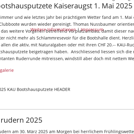
otshausputzete Kaiseraugst 1. Mai 2025
immer und wie letztes Jahr bei prächtigem Wetter fand am 1. Mai 
 Clubboote wurden wieder gereinigt. Thomas Nussbaumer orientier
Weitere Informationen
|
Impressum
 das weitere Vorgehen betreffend Vorplatzumbau, damit dieser n
er nicht mehr als Schlammresevoir für die Bootshalle dient. Herzl
 allen die aktiv, mit Naturalgaben oder mit ihren CHF 20.-- KAU-
tshausputzete beigetragen haben. Anschliessend liessen sich die
ntanten Ruderrunde mitreissen, windstill aber doch mit nettem 
galerie
rudern 2025
udern am 30. März 2025 am Morgen bei herrlichem Frühlingswette