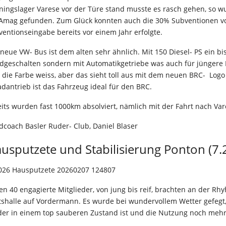
ningslager Varese vor der Türe stand musste es rasch gehen, so w
 Amag gefunden. Zum Glück konnten auch die 30% Subventionen vo
entionseingabe bereits vor einem Jahr erfolgte.
neue VW- Bus ist dem alten sehr ähnlich. Mit 150 Diesel- PS ein b
geschalten sondern mit Automatikgetriebe was auch für jüngere Fa
die Farbe weiss, aber das sieht toll aus mit dem neuen BRC- Logo
adantrieb ist das Fahrzeug ideal für den BRC.
its wurden fast 1000km absolviert, nämlich mit der Fahrt nach Va
coach Basler Ruder- Club, Daniel Blaser
usputzete und Stabilisierung Ponton (7.
n 40 engagierte Mitglieder, von jung bis reif, brachten an der R
tshalle auf Vordermann. Es wurde bei wundervollem Wetter gefegt
der in einem top sauberen Zustand ist und die Nutzung noch meh