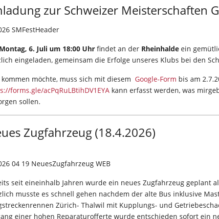
nladung zur Schweizer Meisterschaften G
Montag, 6. Juli um 18:00 Uhr
findet an der
Rheinhalde
ein gemütlic
lich eingeladen, gemeinsam die Erfolge unseres Klubs bei den Sch
 kommen möchte, muss sich mit diesem
Google-Form
bis am 2.7.
ps://forms.gle/acPqRuLBtihDV1EYA
kann erfasst werden, was mirge
rgen sollen.
ues Zugfahrzeug (18.4.2026)
its seit eineinhalb Jahren wurde ein neues Zugfahrzeug geplant a
tzlich musste es schnell gehen nachdem der alte Bus inklusive 
gstreckenrennen Zürich- Thalwil mit Kupplungs- und Getriebeschad
gang einer hohen Reparaturofferte wurde entschieden sofort ein 