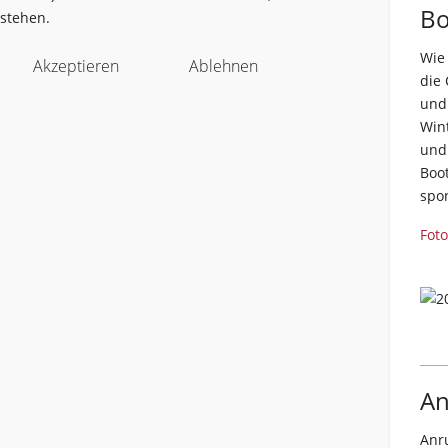
Bo
stehen.
Wie 
Akzeptieren
Ablehnen
die
und
Wint
und
Boo
spo
Foto
An
Anr