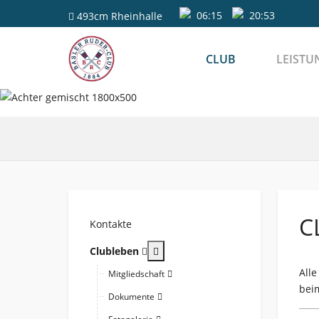
06:15
20:53
493cm
Rheinhalle
CLUB
LEISTU
C
Kontakte
More about: Clubleben
Clubleben
Alle
Mitgliedschaft
bei
Dokumente