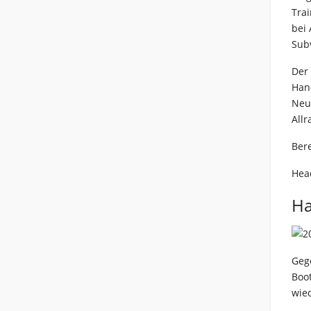
Trai
bei
Subv
Der 
Hand
Neu 
Allr
Bere
Head
Ha
Gege
Boo
wie