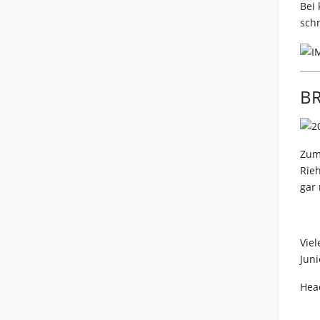
Bei 
sch
BR
Zum
Rieh
gar 
Vie
Jun
Head