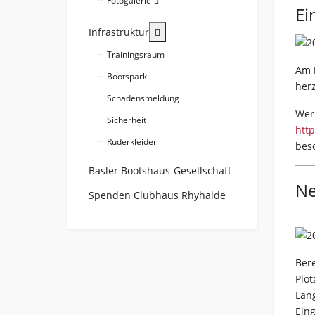
Fotogalerie
Ei
More about: Infrastruktur
Infrastruktur
Trainingsraum
Am
Bootspark
herz
Schadensmeldung
Wer
Sicherheit
htt
Ruderkleider
beso
Basler Bootshaus-Gesellschaft
Ne
Spenden Clubhaus Rhyhalde
Bere
Plö
Lan
Ein