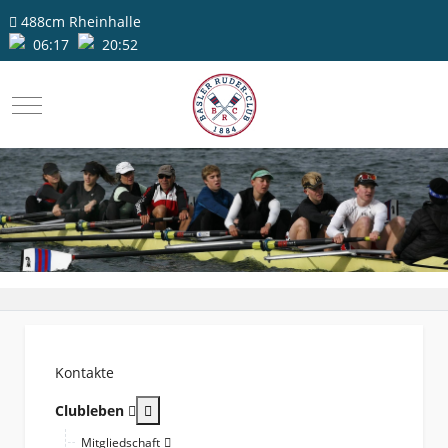
488cm
Rheinhalle
06:17
20:52
Mobile Menu Toggle
Kontakte
More about: Clubleben
Clubleben
Mitgliedschaft