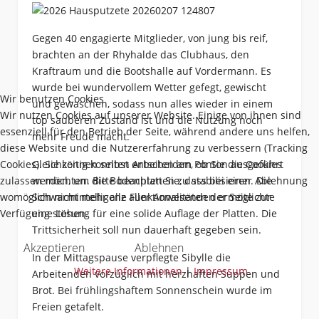
Gegen 40 engagierte Mitglieder, von jung bis reif,
brachten an der Rhyhalde das Clubhaus, den
Kraftraum und die Bootshalle auf Vordermann. Es
wurde bei wundervollem Wetter gefegt, gewischt
Wir benutzen Cookies
und gewaschen, sodass nun alles wieder in einem
Wir nutzen Cookies auf unserer Website. Einige von ihnen sind
top sauberen Zustand ist und die Nutzung noch
essenziell für den Betrieb der Seite, während andere uns helfen,
mehr Freude macht.
diese Website und die Nutzererfahrung zu verbessern (Tracking
Cookies). Sie können selbst entscheiden, ob Sie die Cookies
Gleichzeitig konnten Arbeiten am Ponton ausgeführt
zulassen möchten. Bitte beachten Sie, dass bei einer Ablehnung
werden, um die Bodenplatten zu stabilisieren. Die
womöglich nicht mehr alle Funktionalitäten der Seite zur
Schwarmintelligenz aller Anwesenden ermöglichte
Verfügung stehen.
eine Lösung für eine solide Auflage der Platten. Die
Trittsicherheit soll nun dauerhaft gegeben sein.
Akzeptieren
Ablehnen
In der Mittagspause verpflegte Sibylle die
Weitere Informationen
|
Impressum
Arbeitenden vorzüglich mit herzhaften Suppen und
Brot. Bei frühlingshaftem Sonnenschein wurde im
Freien getafelt.